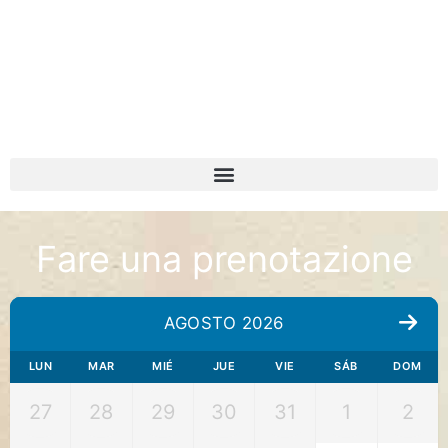
Fare una prenotazione
AGOSTO 2026
LUN
MAR
MIÉ
JUE
VIE
SÁB
DOM
27
28
29
30
31
1
2