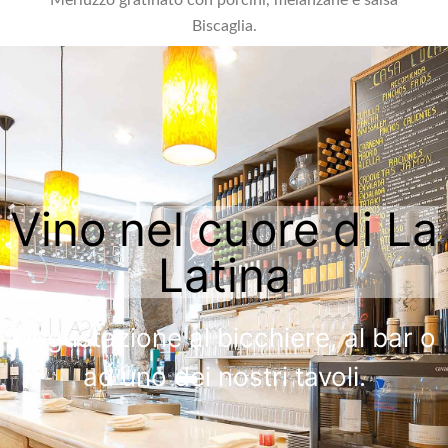
Biscaglia.​
Vino nel cuore di La
Latina
Degustazione al bicchiere, al bar o
ad uno dei nostri tavoli.